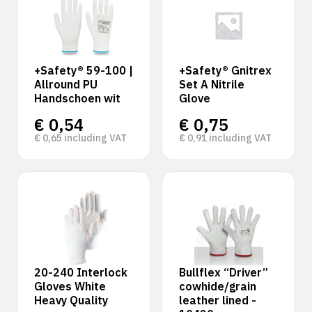
+Safety® 59-100 |
+Safety® Gnitrex
Allround PU
Set A Nitrile
Handschoen wit
Glove
€
0,54
€
0,75
€
0,65
including VAT
€
0,91
including VAT
20-240 Interlock
Bullflex “Driver”
Gloves White
cowhide/grain
Heavy Quality
leather lined -