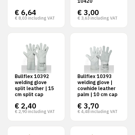
10420
€
6,64
€
3,00
€
8,03
including VAT
€
3,63
including VAT
Bullflex 10392
Bullflex 10393
welding glove
welding glove |
split leather | 15
cowhide leather
cm split cap
palm | 10 cm cap
€
2,40
€
3,70
€
2,90
including VAT
€
4,48
including VAT