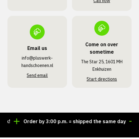
Call now
Come on over
Email us
sometime
info@pluswerk­
The Star 25, 1601 MH
handschoenen.nl
Enkhuizen
Send email
Start directions
!
Order by 3:00 p.m. = shipped the same day
Loo