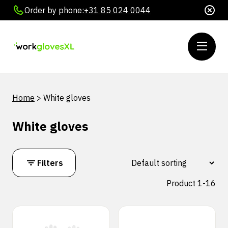
Order by phone:
+31 85 024 0044
Home
>
White gloves
White gloves
Filters
Product 1-16