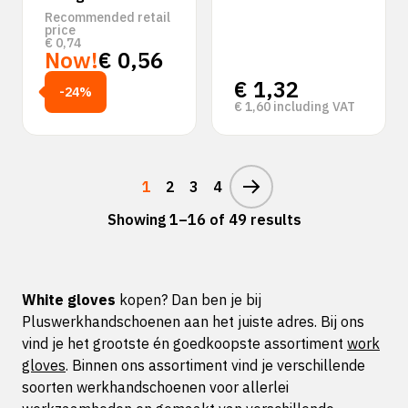
Recommended retail
price
€
0,74
Now!
€
0,56
€
1,32
-24%
€
1,60
including VAT
1
2
3
4
Showing 1–16 of 49 results
White gloves
kopen? Dan ben je bij
Pluswerkhandschoenen aan het juiste adres. Bij ons
vind je het grootste én goedkoopste assortiment
work
gloves
. Binnen ons assortiment vind je verschillende
soorten werkhandschoenen voor allerlei