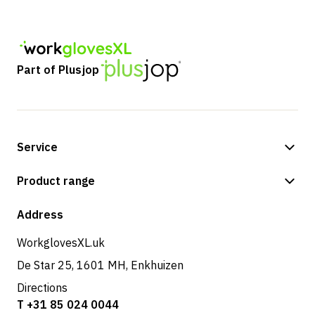
Part of Plusjop
Service
Payment methods
Product range
Shop
Address
WorkglovesXL.uk
De Star 25, 1601 MH, Enkhuizen
Directions
T +31 85 024 0044