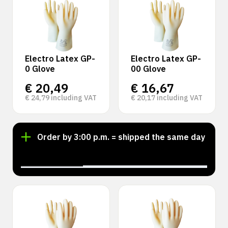
Electro Latex GP-
Electro Latex GP-
0 Glove
00 Glove
€
20,49
€
16,67
€
24,79
including VAT
€
20,17
including VAT
Order by 3:00 p.m. = shipped the same day
‹
›