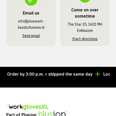
Come on over
Email us
sometime
info@pluswerk­
The Star 25, 1601 MH
handschoenen.nl
Enkhuizen
Send email
Start directions
Order by 3:00 p.m. = shipped the same day
Looking 
Part of Plusjop