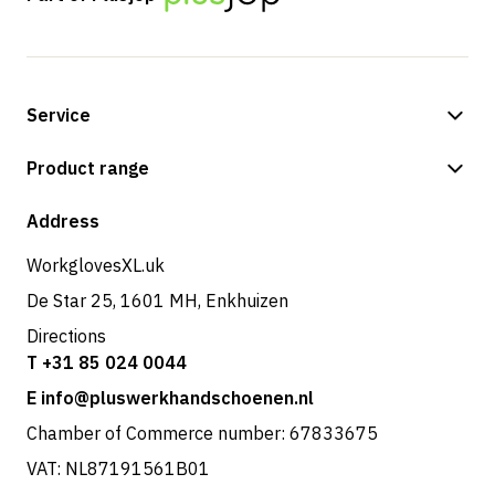
Service
Payment methods
Product range
Shipping & delivery
Shop
Address
Returns & service
WorkglovesXL.uk
De Star 25, 1601 MH, Enkhuizen
Directions
T +31 85 024 0044
E info@pluswerkhandschoenen.nl
Chamber of Commerce number: 67833675
VAT: NL87191561B01