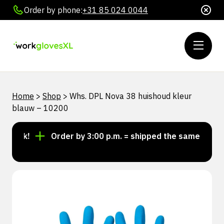
Order by phone:
+31 85 024 0044
Home
>
Shop
>
Whs. DPL Nova 38 huishoud kleur
blauw – 10200
tock!
Order by 3:00 p.m. = shipped the same day