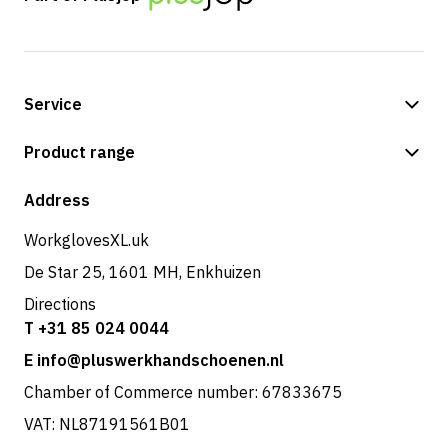
Service
Payment methods
Product range
Shipping & delivery
Shop
Address
Returns & service
WorkglovesXL.uk
De Star 25, 1601 MH, Enkhuizen
Directions
T +31 85 024 0044
E info@pluswerkhandschoenen.nl
Chamber of Commerce number: 67833675
VAT: NL87191561B01