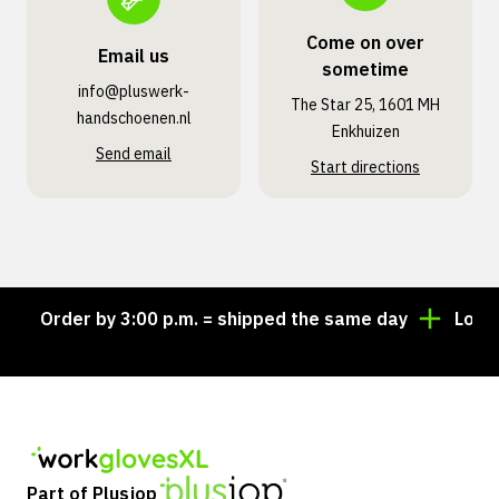
Come on over
Email us
sometime
info@pluswerk­
The Star 25, 1601 MH
handschoenen.nl
Enkhuizen
Send email
Start directions
Order by 3:00 p.m. = shipped the same day
Looking 
Part of Plusjop