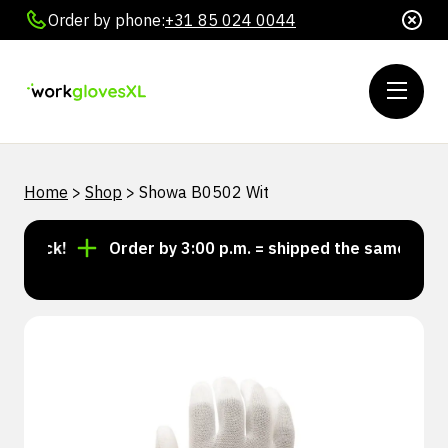
Order by phone:
+31 85 024 0044
Home
>
Shop
>
Showa B0502 Wit
stock!
Order by 3:00 p.m. = shipped the same day