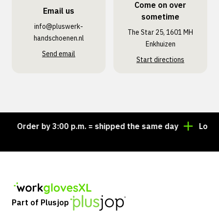
Come on over
Email us
sometime
info@pluswerk­
The Star 25, 1601 MH
handschoenen.nl
Enkhuizen
Send email
Start directions
Order by 3:00 p.m. = shipped the same day
Looking 
Part of Plusjop