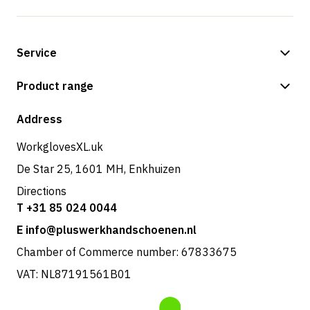
Service
Payment methods
Product range
Shipping & delivery
Shop
Address
Returns & service
WorkglovesXL.uk
De Star 25, 1601 MH, Enkhuizen
Directions
T +31 85 024 0044
E info@pluswerkhandschoenen.nl
Chamber of Commerce number: 67833675
VAT: NL87191561B01