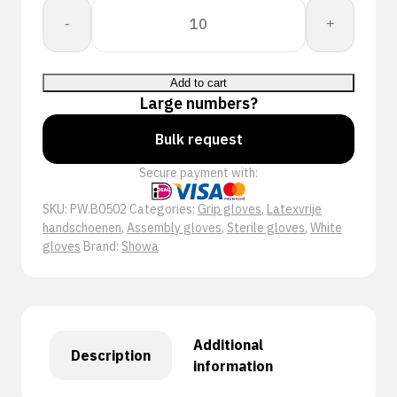
Showa
-
+
B0502
Wit
quantity
Add to cart
Large numbers?
Bulk request
Secure payment with:
SKU:
PW.B0502
Categories:
Grip gloves
,
Latexvrije
handschoenen
,
Assembly gloves
,
Sterile gloves
,
White
gloves
Brand:
Showa
Additional
Description
information