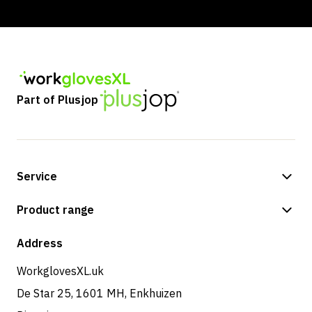
Part of Plusjop
Service
Payment methods
Product range
Shipping & delivery
Shop
Address
Returns & service
WorkglovesXL.uk
De Star 25, 1601 MH, Enkhuizen