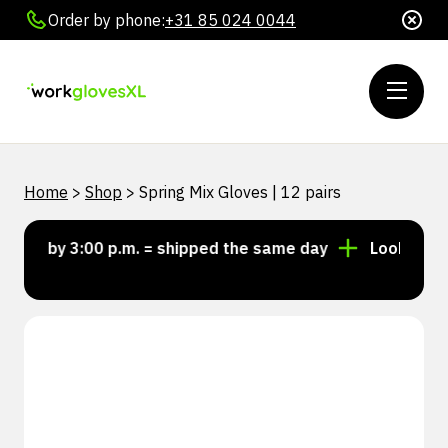
Order by phone:
+31 85 024 0044
Home
>
Shop
>
Spring Mix Gloves | 12 pairs
r by 3:00 p.m. = shipped the same day
Looking for p