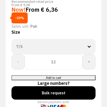
Recommended retail price
From
€
9,08
Now!
From
€
6,36
-30%
Sales unit:
Pair
Size
Spring
-
+
Mix
Handschoen
|
Add to cart
12
Large numbers?
paar
quantity
Bulk request
Secure payment with: