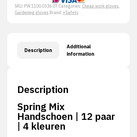
SKU:
PW.1100.0336.07
Categories:
Cheap work gloves
,
Gardening gloves
Brand:
+Safety
Additional
Description
information
Description
Spring Mix
Handschoen | 12 paar
| 4 kleuren