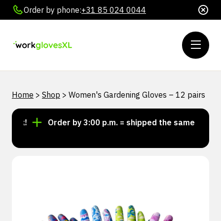
Order by phone:
+31 85 024 0044
Home
>
Shop
>
Women's Gardening Gloves – 12 pairs
ock!
Order by 3:00 p.m. = shipped the same day