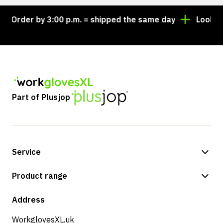
Order by 3:00 p.m. = shipped the same day
Looking fo
Part of Plusjop
Service
Payment methods
Product range
Shipping & delivery
Shop
Address
Returns & service
WorkglovesXL.uk