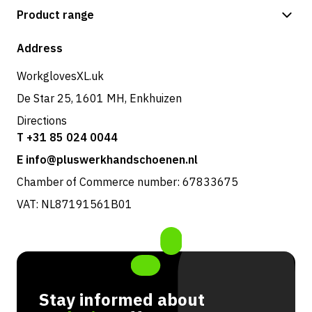
Payment methods
Product range
Shipping & delivery
Shop
Address
Returns & service
WorkglovesXL.uk
De Star 25, 1601 MH, Enkhuizen
Directions
T +31 85 024 0044
E info@pluswerkhandschoenen.nl
Chamber of Commerce number: 67833675
VAT: NL87191561B01
Stay informed about