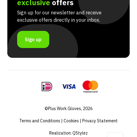
exclusive
offers
Sign up for our newsletter and receive
exclusive offers directly in your inbox.
Sign up
©Plus Work Gloves, 2026
Terms and Conditions
|
Cookies
|
Privacy Statement
Realization:
QStylez