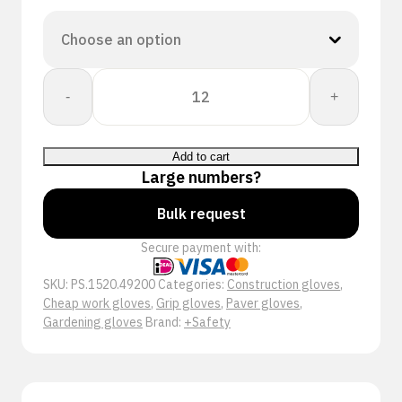
49-
-
+
200
Latex
Grip
Add to cart
quantity
Large numbers?
Bulk request
Secure payment with:
SKU:
PS.1520.49200
Categories:
Construction gloves
,
Cheap work gloves
,
Grip gloves
,
Paver gloves
,
Gardening gloves
Brand:
+Safety