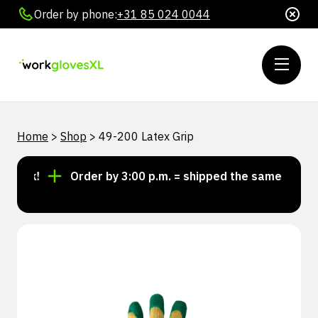
Order by phone:
+31 85 024 0044
Home
>
Shop
>
49-200 Latex Grip
ock!
Order by 3:00 p.m. = shipped the same day