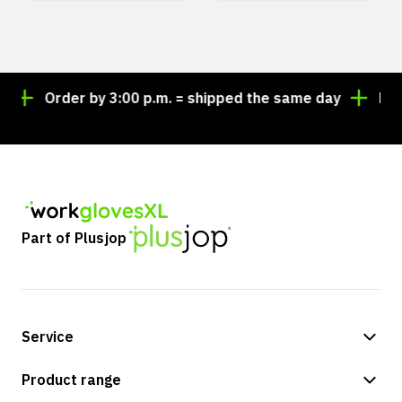
Order by 3:00 p.m. = shipped the same day
Lookin
Part of Plusjop
Service
Payment methods
Product range
Shipping & delivery