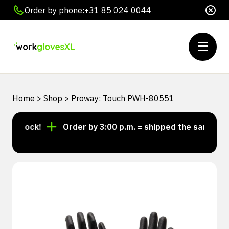
Order by phone:
+31 85 024 0044
Home
>
Shop
>
Proway: Touch PWH-80551
 stock!
Order by 3:00 p.m. = shipped the same day