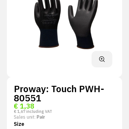
Proway: Touch PWH-
80551
€
1,38
€
1,67
including VAT
Sales unit:
Pair
Size