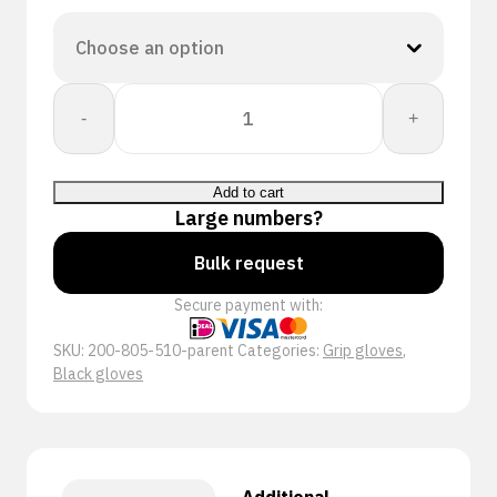
Proway:
-
+
Touch
PWH-
80551
Add to cart
quantity
Large numbers?
Bulk request
Secure payment with:
SKU:
200-805-510-parent
Categories:
Grip gloves
,
Black gloves