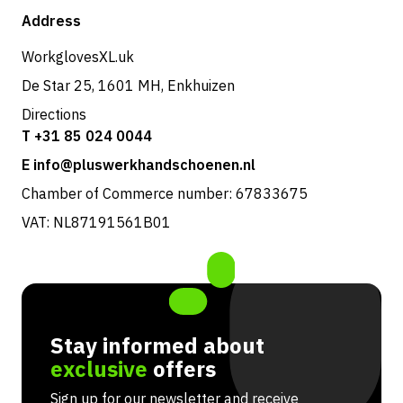
Shop
Address
Returns & service
WorkglovesXL.uk
De Star 25, 1601 MH, Enkhuizen
Directions
T +31 85 024 0044
E info@pluswerkhandschoenen.nl
Chamber of Commerce number: 67833675
VAT: NL87191561B01
Stay informed about
exclusive
offers
Sign up for our newsletter and receive