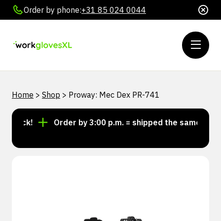
Order by phone:
+31 85 024 0044
Home
>
Shop
>
Proway: Mec Dex PR-741
stock!
Order by 3:00 p.m. = shipped the same day