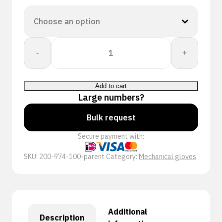
Proway:
-
+
Mec
Dex
PR-
Add to cart
741
Large numbers?
quantity
Bulk request
Secure payment with:
SKU:
200-974-100-parent
Category:
Mechanical gloves
Additional
Description