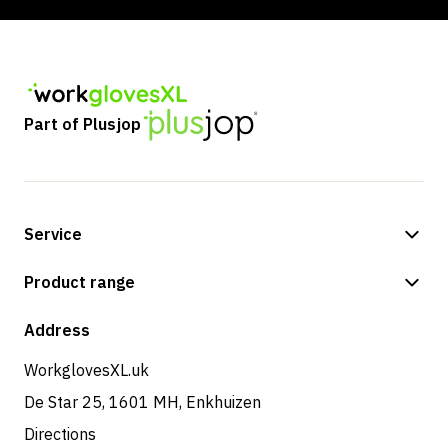
Part of Plusjop
Service
Payment methods
Product range
Shipping & delivery
Shop
Address
Returns & service
WorkglovesXL.uk
De Star 25, 1601 MH, Enkhuizen
Directions