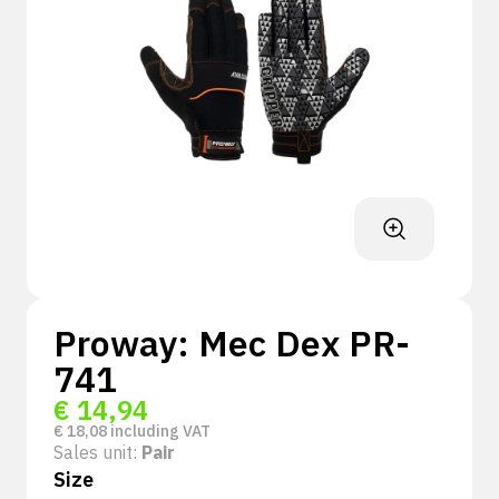
Proway: Mec Dex PR-
741
€
14,94
€
18,08
including VAT
Sales unit:
Pair
Size