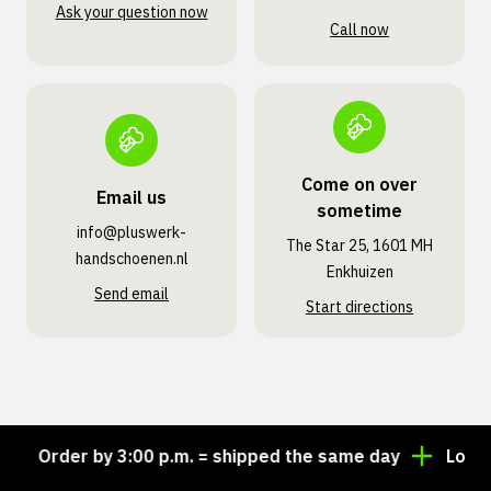
Ask your question now
Call now
Come on over
Email us
sometime
info@pluswerk­
The Star 25, 1601 MH
handschoenen.nl
Enkhuizen
Send email
Start directions
Order by 3:00 p.m. = shipped the same day
Looking 