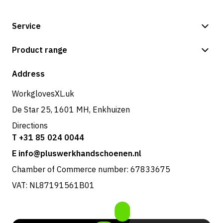
Service
Payment methods
Product range
Shipping & delivery
Shop
Address
Returns & service
WorkglovesXL.uk
De Star 25, 1601 MH, Enkhuizen
Directions
T +31 85 024 0044
E info@pluswerkhandschoenen.nl
Chamber of Commerce number: 67833675
VAT: NL87191561B01