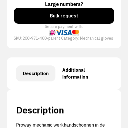
Large numbers?
Bulk request
Secure payment with:
SKU:
200-971-400-parent
Category:
Mechanical gloves
Additional
Description
information
Description
Proway mechanic werkhandschoenen in de