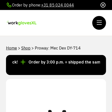
Order by phone:
+31 85 024 0044
Home
>
Shop
>
Proway: Mec Dex DY-714
stock!
Order by 3:00 p.m. = shipped the same day