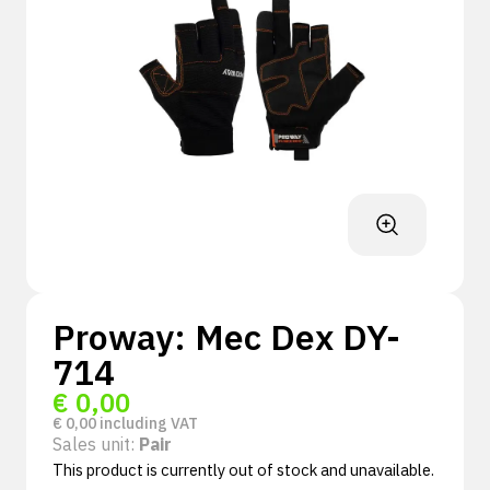
Proway: Mec Dex DY-
714
€
0,00
€
0,00
including VAT
Sales unit:
Pair
This product is currently out of stock and unavailable.