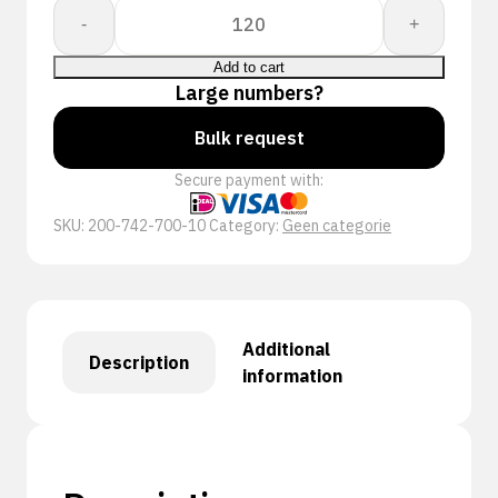
Proway:
-
+
Hydro
PWH-
Add to cart
7427
Large numbers?
quantity
Bulk request
Secure payment with:
SKU:
200-742-700-10
Category:
Geen categorie
Additional
Description
information