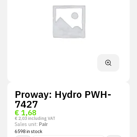
Proway: Hydro PWH-
7427
€
1,68
€
2,03
including VAT
Sales unit:
Pair
6598 in stock