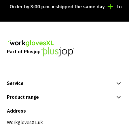
Order by 3:00 p.m. = shipped the same day
Looking 
Part of Plusjop
Service
Payment methods
Product range
Shipping & delivery
Shop
Address
Returns & service
WorkglovesXL.uk