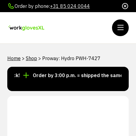
Order by phone:
+31 85 024 0044
Home
>
Shop
>
Proway: Hydro PWH-7427
stock!
Order by 3:00 p.m. = shipped the same day