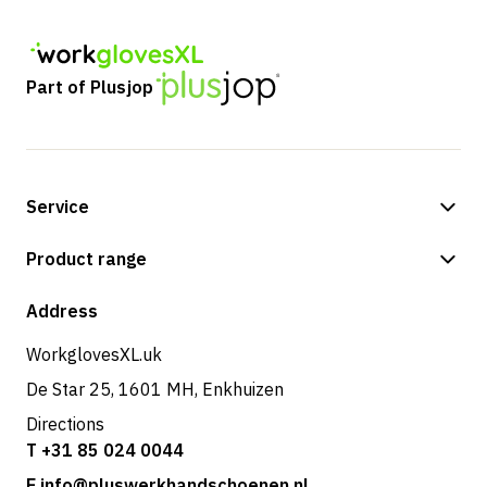
Part of Plusjop
Service
Payment methods
Product range
Shipping & delivery
Shop
Address
Returns & service
WorkglovesXL.uk
De Star 25, 1601 MH, Enkhuizen
Directions
T +31 85 024 0044
E info@pluswerkhandschoenen.nl