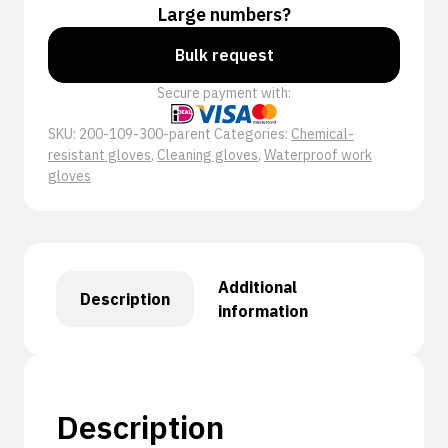
Large numbers?
Bulk request
Secure payment with:
SKU:
200-109-300-parent
Categories:
Chemical-
resistant gloves
,
Cleaning gloves
,
Waterproof work
gloves
Additional
Description
information
Description