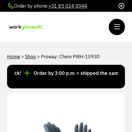
Order by phone:
+31 85 024 0044
Home
>
Shop
>
Proway: Chem PWH-10930
stock!
Order by 3:00 p.m. = shipped the same day