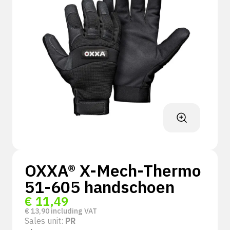
OXXA® X-Mech-Thermo
51-605 handschoen
€
11,49
€
13,90
including VAT
Sales unit:
PR