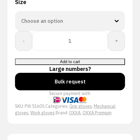
Size
OXXA®
-
+
X-
Mech-
Thermo
Add to cart
51-
Large numbers?
605
handschoen
Bulk request
quantity
Secure payment with:
SKU:
PW.51605
Categories:
Grip gloves
,
Mechanical
gloves
,
Work gloves
Brand:
OXXA
,
OXXA Premium