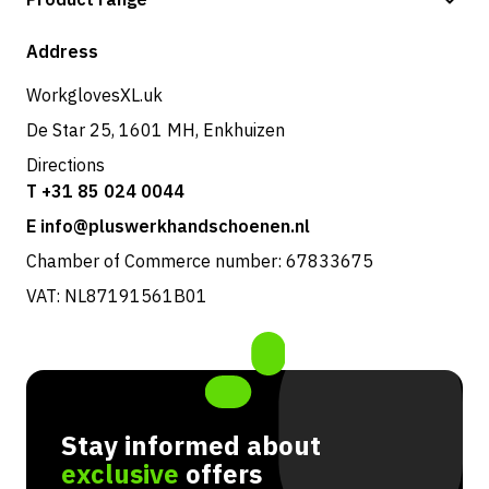
Shipping & delivery
Shop
Address
Returns & service
WorkglovesXL.uk
De Star 25, 1601 MH, Enkhuizen
Directions
T +31 85 024 0044
E info@pluswerkhandschoenen.nl
Chamber of Commerce number: 67833675
VAT: NL87191561B01
Stay informed about
exclusive
offers