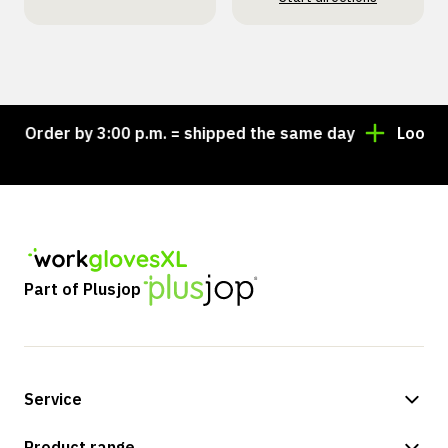
Order by 3:00 p.m. = shipped the same day
Looking f
Part of Plusjop
Service
Payment methods
Product range