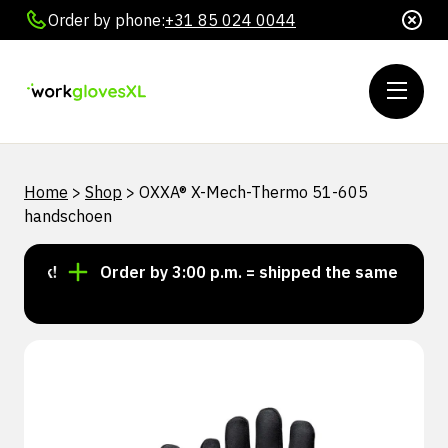
Order by phone:
+31 85 024 0044
Home
>
Shop
>
OXXA® X-Mech-Thermo 51-605
handschoen
ock!
Order by 3:00 p.m. = shipped the same day