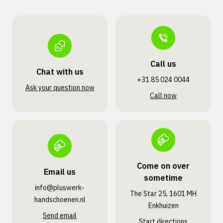
Call us
Chat with us
+31 85 024 0044
Ask your question now
Call now
Come on over
Email us
sometime
info@pluswerk­
The Star 25, 1601 MH
handschoenen.nl
Enkhuizen
Send email
Start directions