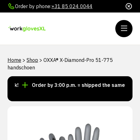
Order by phone:
+31 85 024 0044
Home
>
Shop
>
OXXA® X-Diamond-Pro 51-775
handschoen
ock!
Order by 3:00 p.m. = shipped the same day