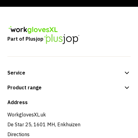
Part of Plusjop
Service
Payment methods
Product range
Shipping & delivery
Shop
Address
Returns & service
WorkglovesXL.uk
De Star 25, 1601 MH, Enkhuizen
Directions