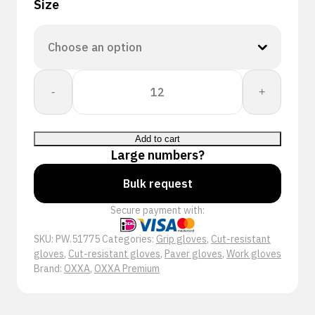
Size
OXXA®
-
+
X-
Diamond-
Pro
Add to cart
51-
Large numbers?
775
handschoen
Bulk request
quantity
Secure payment with:
SKU:
PW.51775
Categories:
Grip gloves
,
Cut-resistant
gloves
,
Cut-resistant gloves
,
Paver gloves
,
Work gloves
Brand:
OXXA
,
OXXA Premium