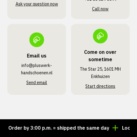
Ask your question now
Call now
Come on over
Email us
sometime
info@pluswerk­
The Star 25, 1601 MH
handschoenen.nl
Enkhuizen
Send email
Start directions
Order by 3:00 p.m. = shipped the same day
Looking f