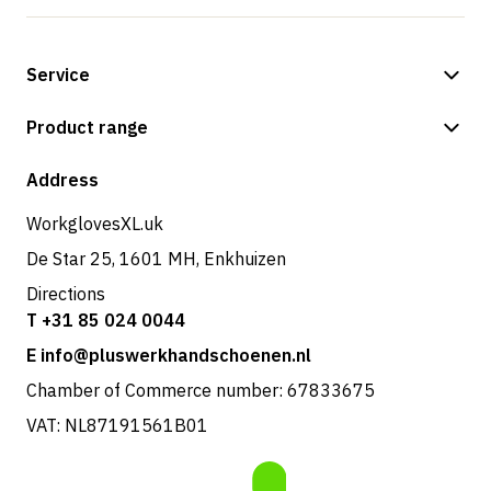
Service
Payment methods
Product range
Shipping & delivery
Shop
Address
Returns & service
WorkglovesXL.uk
De Star 25, 1601 MH, Enkhuizen
Directions
T +31 85 024 0044
E info@pluswerkhandschoenen.nl
Chamber of Commerce number: 67833675
VAT: NL87191561B01