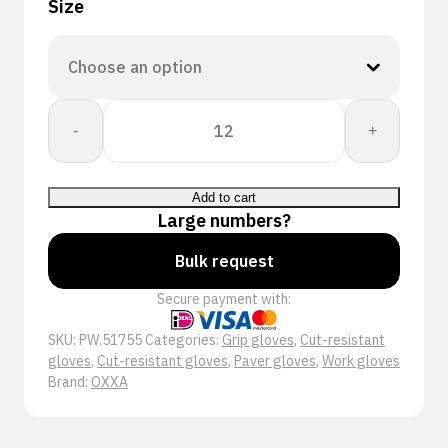
Size
OXXA
-
+
X-
Diamond-
Pro
Add to cart
51-
Large numbers?
755
handschoen
Bulk request
quantity
Secure payment with:
SKU:
PW.51755
Categories:
Grip gloves
,
Cut-resistant
gloves
,
Cut-resistant gloves
,
Paver gloves
,
Work gloves
Brand:
OXXA