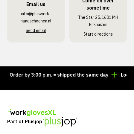
Come on over
Email us
sometime
info@pluswerk­
The Star 25, 1601 MH
handschoenen.nl
Enkhuizen
Send email
Start directions
Order by 3:00 p.m. = shipped the same day
Looking f
Part of Plusjop