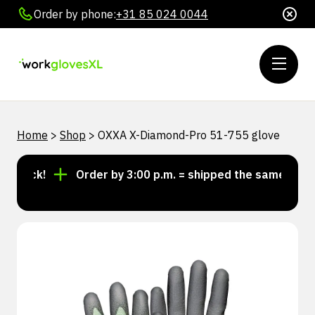
Order by phone:
+31 85 024 0044
Home
>
Shop
>
OXXA X-Diamond-Pro 51-755 glove
tock!
Order by 3:00 p.m. = shipped the same day