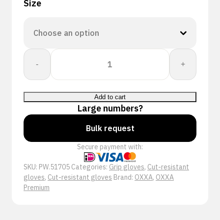
Size
OXXA®
-
+
X-
Cut-
Flex
Add to cart
IP
Large numbers?
51-
705
Bulk request
handschoen
Secure payment with:
quantity
SKU:
PW.51705
Categories:
Grip gloves
,
Cut-resistant
gloves
,
Cut-resistant gloves
Brand:
OXXA
,
OXXA
Premium