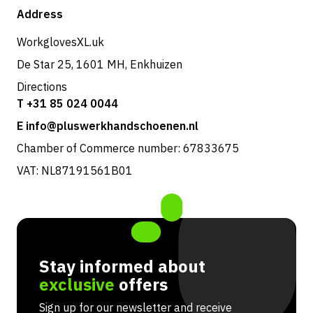
Shop
Address
Returns & service
WorkglovesXL.uk
De Star 25, 1601 MH, Enkhuizen
Directions
T +31 85 024 0044
E info@pluswerkhandschoenen.nl
Chamber of Commerce number: 67833675
VAT: NL87191561B01
Stay informed about
exclusive
offers
Sign up for our newsletter and receive