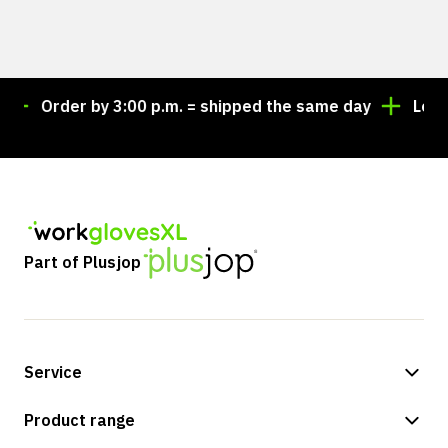
Order by 3:00 p.m. = shipped the same day
Looking
Part of Plusjop
Service
Payment methods
Product range
Shipping & delivery