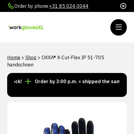
Order by phone:
+31 85 024 0044
Home
>
Shop
>
OXXA® X-Cut-Flex IP 51-705
handschoen
stock!
Order by 3:00 p.m. = shipped the same day