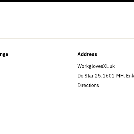
ange
Address
WorkglovesXL.uk
De Star 25, 1601 MH, En
Directions