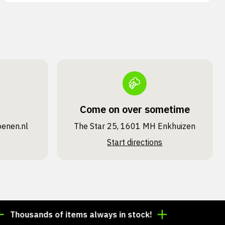
Come on over sometime
oenen.nl
The Star 25, 1601 MH Enkhuizen
Start directions
usands of items always in stock!
Order by 3:00 p.m.