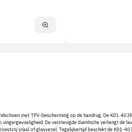
ndschoen met TPV-bescherming op de handrug. De K01-403RT
op vingergevoeligheid. De verstevigde duimholte verlengt de 
oestvrij staal of glasvezel. Tegelijkertijd beschikt de K01-4