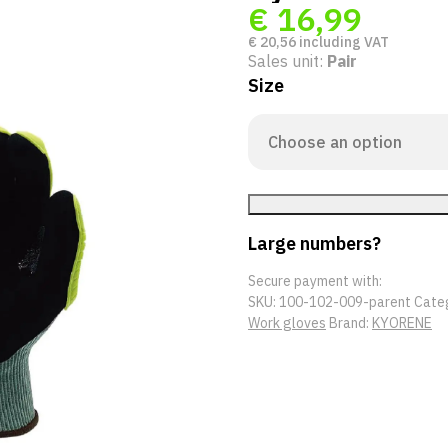
€
16,99
€
20,56
including VAT
Sales unit:
Pair
Size
Large numbers?
Secure payment with:
SKU:
100-102-009-parent
Cate
Work gloves
Brand:
KYORENE