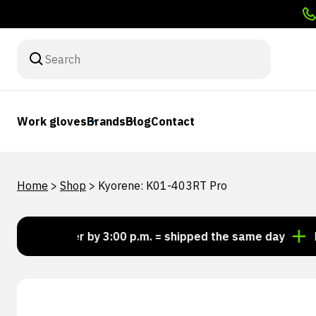
Work gloves
Brands
Blog
Contact
Home
>
Shop
>
Kyorene: K01-403RT Pro
Order by 3:00 p.m. = shipped the same day
Lookin