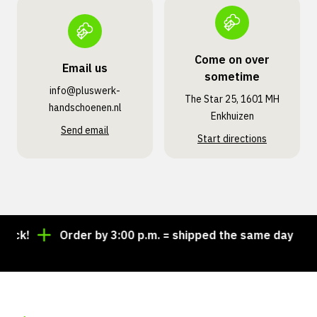
Come on over
Email us
sometime
info@pluswerk­
The Star 25, 1601 MH
handschoenen.nl
Enkhuizen
Send email
Start directions
k!
Order by 3:00 p.m. = shipped the same day
Lo