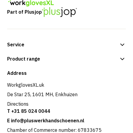
Part of Plusjop
Service
Payment methods
Product range
Shipping & delivery
Shop
Address
Returns & service
WorkglovesXL.uk
De Star 25, 1601 MH, Enkhuizen
Directions
T +31 85 024 0044
E info@pluswerkhandschoenen.nl
Chamber of Commerce number: 67833675