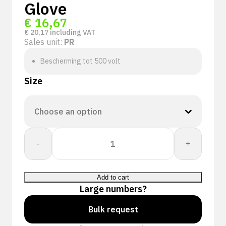
Glove
€
16,67
€
20,17
including VAT
Sales unit:
PR
Bescherming tot 500 volt
Size
Electro
-
+
Latex
GP-
00
Add to cart
handschoen
Large numbers?
quantity
Bulk request