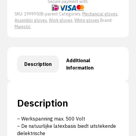
Secure payment with:
SKU:
19999508-parent
Categories:
Mechanical gloves
,
Assembly gloves
,
Work gloves
,
White gloves
Brand:
Majestic
Additional
Description
information
Description
– Werkspanning max. 500 Volt
– De natuurlijke latexbasis biedt uitstekende
dielektrische