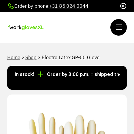
Order by phone:
+31 85 024 0044
Home
>
Shop
>
Electro Latex GP-00 Glove
s in stock!
Order by 3:00 p.m. = shipped the same d