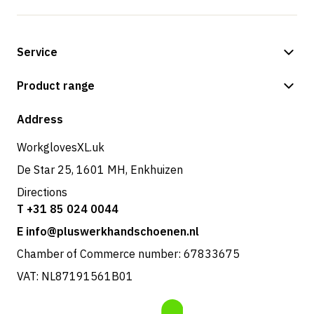
Service
Payment methods
Product range
Shipping & delivery
Shop
Address
Returns & service
WorkglovesXL.uk
De Star 25, 1601 MH, Enkhuizen
Directions
T +31 85 024 0044
E info@pluswerkhandschoenen.nl
Chamber of Commerce number: 67833675
VAT: NL87191561B01